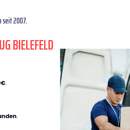
 seit 2007.
UG BIELEFELD
9€
.
tunden
.