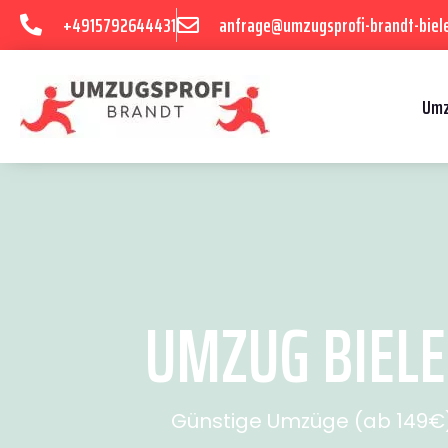
+4915792644431
anfrage@umzugsprofi-brandt-biele
Umz
UMZUG BIELE
Günstige Umzüge (ab 149€) 