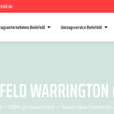
feld.de
ugsunternehmen Bielefeld
Umzugsservice Bielefeld
FELD WARRINGTON (
✓ 100% professionell ✓ Team aus Experten ✓