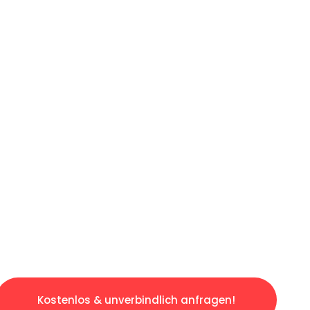
ICHES ANGEBOT IN
UNTER 60 S
osen & sorgenfreien Umzug in Bielefeld: Erle
taltet. Lassen Sie uns den schweren Teil übe
tspannten und kostengünstigen Servive!
Kostenlos & unverbindlich anfragen!