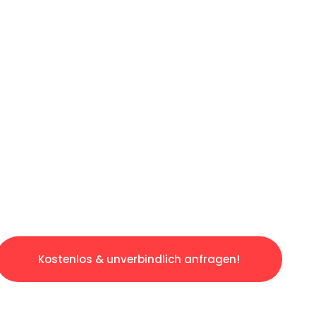
ICHES ANGEBOT IN
UNTER 60 S
osen & sorgenfreien Umzug in Bielefeld: Erle
taltet. Lassen Sie uns den schweren Teil übe
tspannten und kostengünstigen Servive!
Kostenlos & unverbindlich anfragen!