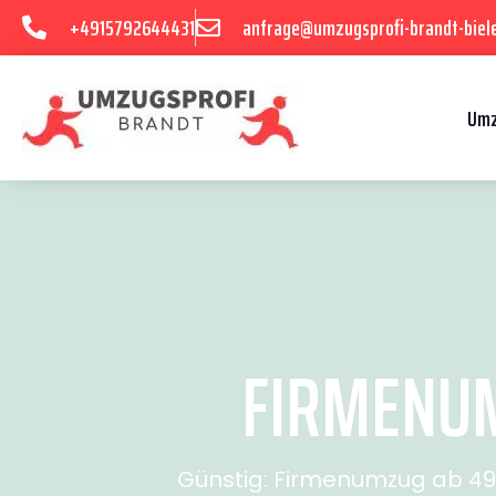
+4915792644431
anfrage@umzugsprofi-brandt-biele
Umz
FIRMENUM
Günstig: Firmenumzug ab 49€