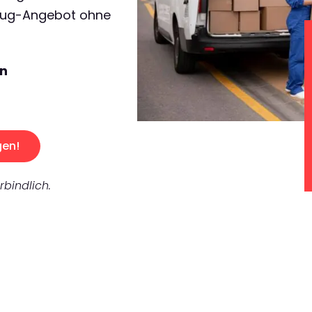
zug-Angebot ohne
en
gen!
rbindlich.