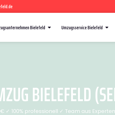
feld.de
ugsunternehmen Bielefeld
Umzugsservice Bielefeld
ZUG BIELEFELD (SEI
 ✓ 100% professionell ✓ Team aus Experten 