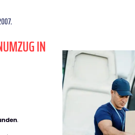
2007.
NUMZUG IN
tunden
.