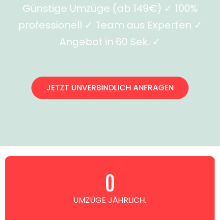
Günstige Umzüge (ab 149€) ✓ 100%
professionell ✓ Team aus Experten ✓
Angebot in 60 Sek. ✓
JETZT UNVERBINDLICH ANFRAGEN
0
UMZÜGE JÄHRLICH.