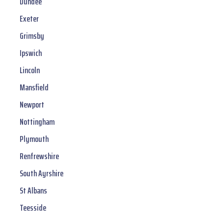
Dundee
Exeter
Grimsby
Ipswich
Lincoln
Mansfield
Newport
Nottingham
Plymouth
Renfrewshire
South Ayrshire
St Albans
Teesside