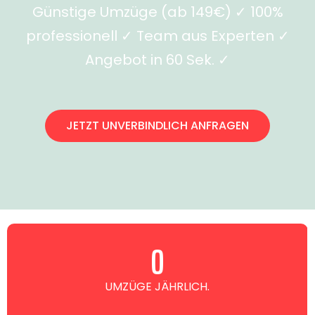
Günstige Umzüge (ab 149€) ✓ 100%
professionell ✓ Team aus Experten ✓
Angebot in 60 Sek. ✓
JETZT UNVERBINDLICH ANFRAGEN
0
UMZÜGE JÄHRLICH.