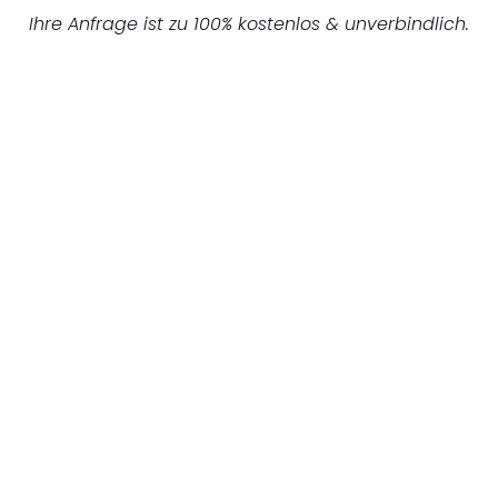
Ihre Anfrage ist zu 100% kostenlos & unverbindlich.
UNVERBINDLICHES ANGEBOT IN
UNTER 60 SEKUNDEN
:
Machen Sie sich bereit für einen
reibungslosen & sorgenfreien Umzug in
Bielefeld: Erleben Sie, wie unser Expertenteam
Ihren Umzug schnell, sicher und effizient
gestaltet. Lassen Sie uns den schweren Teil
übernehmen & freuen Sie sich auf einen
entspannten und kostengünstigen Servive!