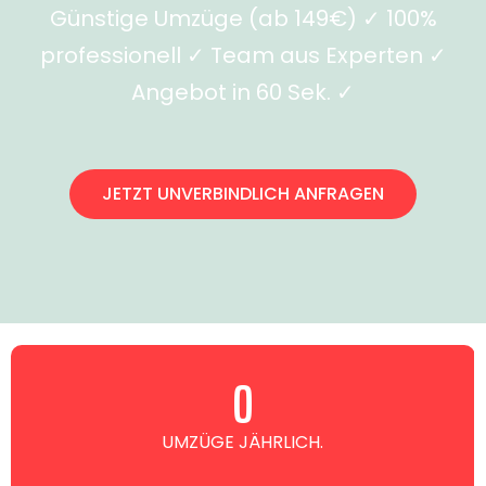
Günstige Umzüge (ab 149€) ✓ 100%
professionell ✓ Team aus Experten ✓
Angebot in 60 Sek. ✓
JETZT UNVERBINDLICH ANFRAGEN
0
UMZÜGE JÄHRLICH.