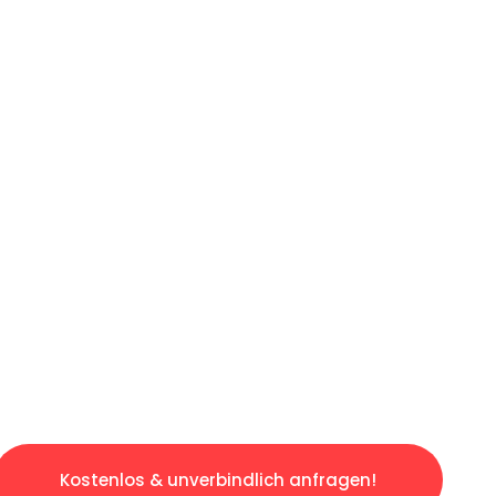
ICHES ANGEBOT IN
UNTER 60 S
osen & sorgenfreien Umzug in Bielefeld: Erle
taltet. Lassen Sie uns den schweren Teil übe
tspannten und kostengünstigen Servive!
Kostenlos & unverbindlich anfragen!