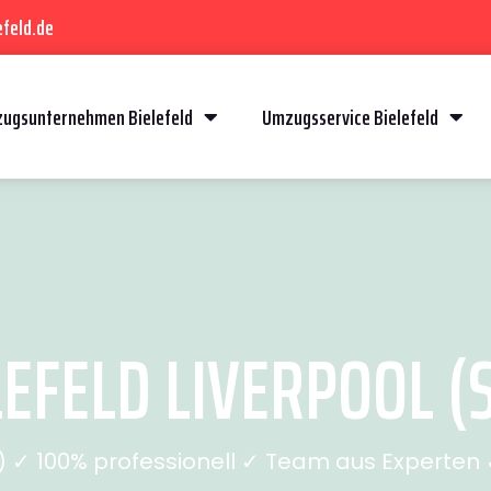
feld.de
ugsunternehmen Bielefeld
Umzugsservice Bielefeld
EFELD LIVERPOOL (S
✓ 100% professionell ✓ Team aus Experten ✓