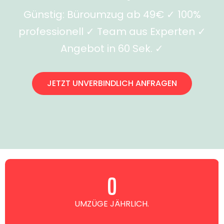
Günstig: Büroumzug ab 49€ ✓ 100%
professionell ✓ Team aus Experten ✓
Angebot in 60 Sek. ✓
JETZT UNVERBINDLICH ANFRAGEN
0
UMZÜGE JÄHRLICH.