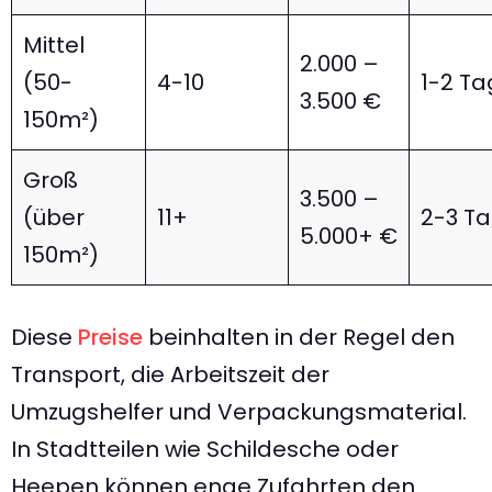
Mittel
2.000 –
(50-
4-10
1-2 T
3.500 €
150m²)
Groß
3.500 –
(über
11+
2-3 T
5.000+ €
150m²)
Diese
Preise
beinhalten in der Regel den
Transport, die Arbeitszeit der
Umzugshelfer und Verpackungsmaterial.
In Stadtteilen wie Schildesche oder
Heepen können enge Zufahrten den