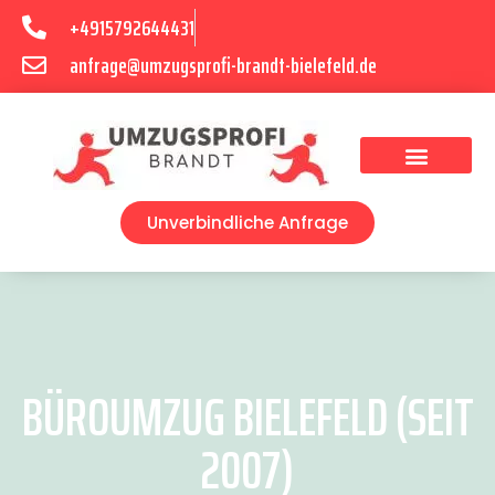
+4915792644431
anfrage@umzugsprofi-brandt-bielefeld.de
Umzugsunternehmen Bielefeld
Umzugsservice Bielefeld
Unverbindliche Anfrage
BÜROUMZUG BIELEFELD (SEIT
2007)