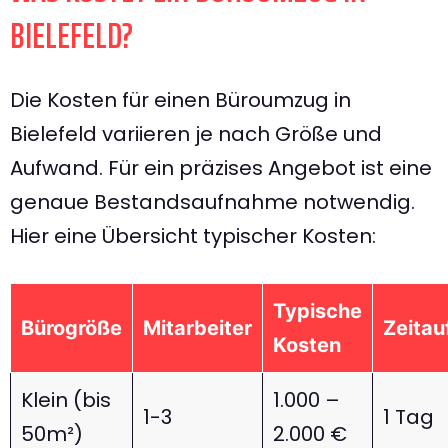
BIELEFELD?
Die Kosten für einen Büroumzug in
Bielefeld variieren je nach Größe und
Aufwand. Für ein präzises Angebot ist eine
genaue Bestandsaufnahme notwendig.
Hier eine Übersicht typischer Kosten:
Typische
Bürogröße
Mitarbeiter
Zeita
Kosten
Klein (bis
1.000 –
1-3
1 Tag
50m²)
2.000 €