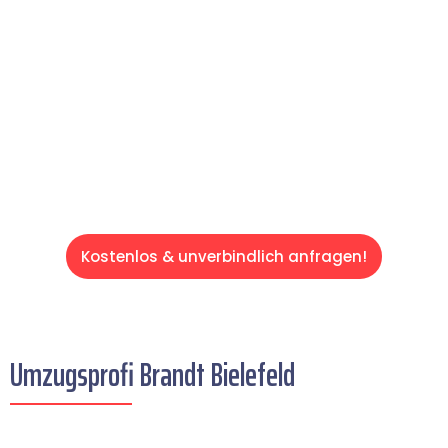
Ihren Umzug schnell, sicher und effizient
gestaltet. Lassen Sie uns den schweren Teil
übernehmen & freuen Sie sich auf einen
entspannten und kostengünstigen Servive!
Kostenlos & unverbindlich anfragen!
Umzugsprofi Brandt Bielefeld