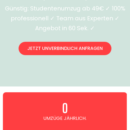
Günstig: Studentenumzug ab 49€ ✓ 100%
professionell ✓ Team aus Experten ✓
Angebot in 60 Sek. ✓
JETZT UNVERBINDLICH ANFRAGEN
0
UMZÜGE JÄHRLICH.