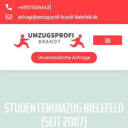
+4915792644431
anfrage@umzugsprofi-brandt-bielefeld.de
Umzugsunternehmen Bielefeld
Umzugsservice Bielefeld
Unverbindliche Anfrage
STUDENTENUMZUG BIELEFELD
(SEIT 2007)