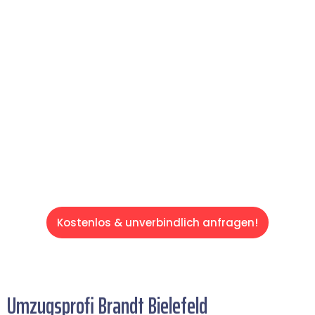
reibungslosen & sorgenfreien Umzug in
Bielefeld: Erleben Sie, wie unser Expertenteam
Ihren Umzug schnell, sicher und effizient
gestaltet. Lassen Sie uns den schweren Teil
übernehmen & freuen Sie sich auf einen
entspannten und kostengünstigen Servive!
Kostenlos & unverbindlich anfragen!
Umzugsprofi Brandt Bielefeld