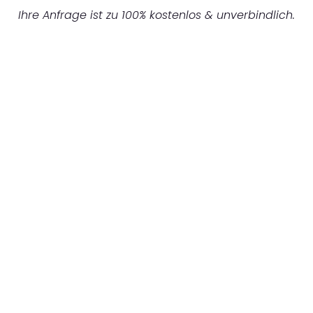
Ihre Anfrage ist zu 100% kostenlos & unverbindlich.
UNVERBINDLICHES ANGEBOT IN
UNTER 60 SEKUNDEN
:
Machen Sie sich bereit für einen
reibungslosen & sorgenfreien Umzug in
Bielefeld: Erleben Sie, wie unser Expertenteam
Ihren Umzug schnell, sicher und effizient
gestaltet. Lassen Sie uns den schweren Teil
übernehmen & freuen Sie sich auf einen
entspannten und kostengünstigen Servive!