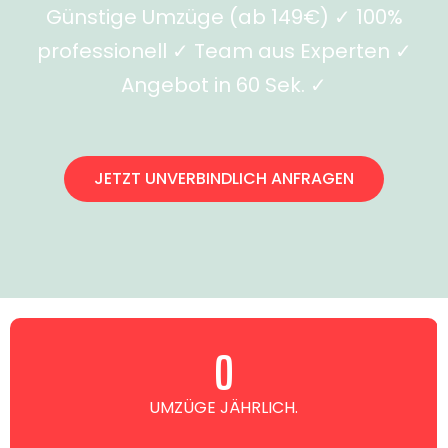
Günstige Umzüge (ab 149€) ✓ 100%
professionell ✓ Team aus Experten ✓
Angebot in 60 Sek. ✓
JETZT UNVERBINDLICH ANFRAGEN
0
UMZÜGE JÄHRLICH.