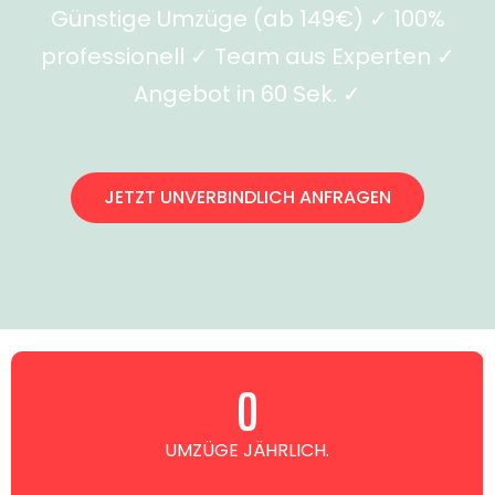
Günstige Umzüge (ab 149€) ✓ 100%
professionell ✓ Team aus Experten ✓
Angebot in 60 Sek. ✓
JETZT UNVERBINDLICH ANFRAGEN
0
UMZÜGE JÄHRLICH.