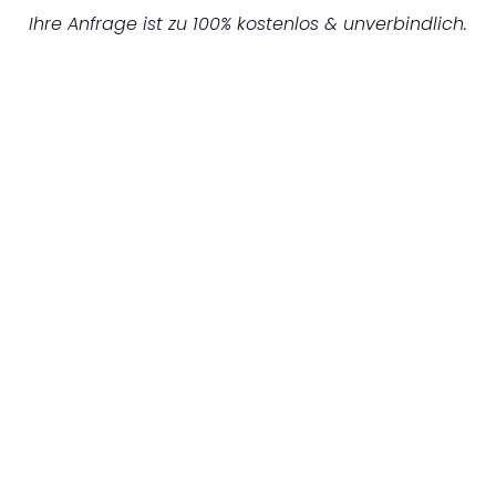
Ihre Anfrage ist zu 100% kostenlos & unverbindlich.
UNVERBINDLICHES ANGEBOT IN
UNTER 60 SEKUNDEN
:
Machen Sie sich bereit für einen
reibungslosen & sorgenfreien Umzug in
Bielefeld: Erleben Sie, wie unser Expertenteam
Ihren Umzug schnell, sicher und effizient
gestaltet. Lassen Sie uns den schweren Teil
übernehmen & freuen Sie sich auf einen
entspannten und kostengünstigen Servive!