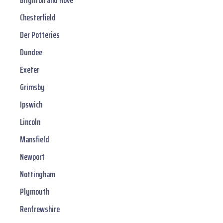
Brighton and Hove
Chesterfield
Der Potteries
Dundee
Exeter
Grimsby
Ipswich
Lincoln
Mansfield
Newport
Nottingham
Plymouth
Renfrewshire