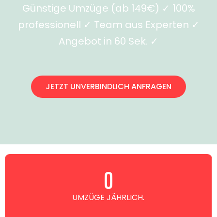
Günstige Umzüge (ab 149€) ✓ 100%
professionell ✓ Team aus Experten ✓
Angebot in 60 Sek. ✓
JETZT UNVERBINDLICH ANFRAGEN
0
UMZÜGE JÄHRLICH.