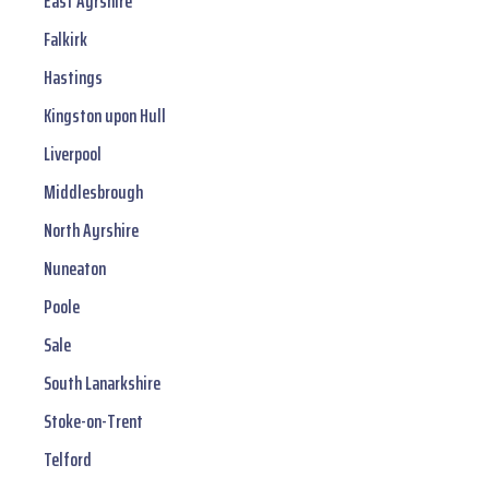
East Ayrshire
Falkirk
Hastings
Kingston upon Hull
Liverpool
Middlesbrough
North Ayrshire
Nuneaton
Poole
Sale
South Lanarkshire
Stoke-on-Trent
Telford