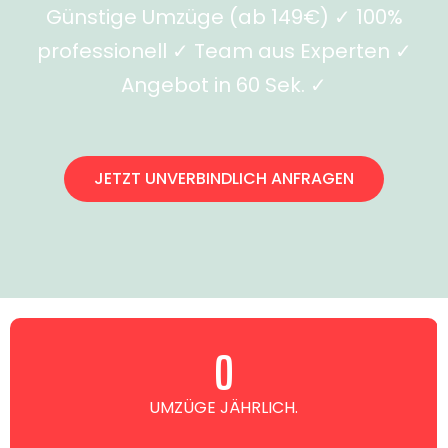
Günstige Umzüge (ab 149€) ✓ 100%
professionell ✓ Team aus Experten ✓
Angebot in 60 Sek. ✓
JETZT UNVERBINDLICH ANFRAGEN
0
UMZÜGE JÄHRLICH.