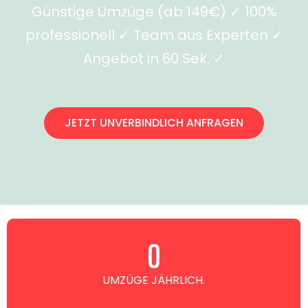
Günstige Umzüge (ab 149€) ✓ 100%
professionell ✓ Team aus Experten ✓
Angebot in 60 Sek. ✓
JETZT UNVERBINDLICH ANFRAGEN
0
UMZÜGE JÄHRLICH.