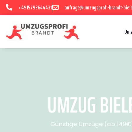
+4915792644431
anfrage@umzugsprofi-brandt-biele
Umz
UMZUG BIEL
Günstige Umzüge (ab 149€) 