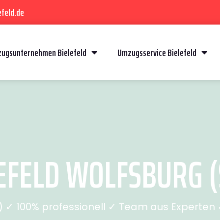
feld.de
ugsunternehmen Bielefeld
Umzugsservice Bielefeld
EFELD WOLFSBURG (S
✓ 100% professionell ✓ Team aus Experten ✓