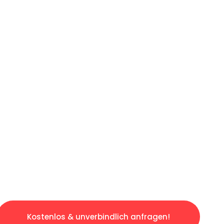
ICHES ANGEBOT IN
UNTER 60 S
osen & sorgenfreien Umzug in Bielefeld: Erle
taltet. Lassen Sie uns den schweren Teil übe
tspannten und kostengünstigen Servive!
Kostenlos & unverbindlich anfragen!