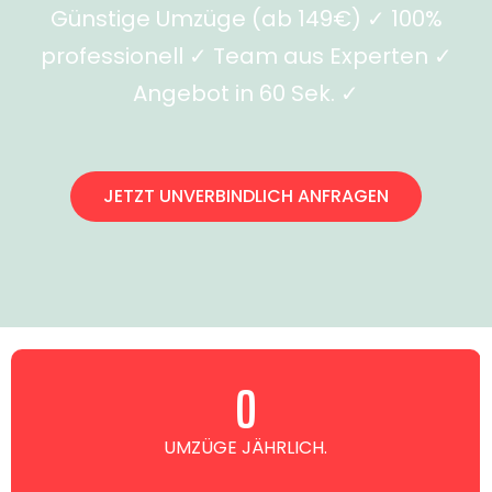
Günstige Umzüge (ab 149€) ✓ 100%
professionell ✓ Team aus Experten ✓
Angebot in 60 Sek. ✓
JETZT UNVERBINDLICH ANFRAGEN
0
UMZÜGE JÄHRLICH.