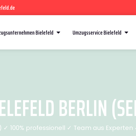
feld.de
ugsunternehmen Bielefeld
Umzugsservice Bielefeld
LEFELD BERLIN (SEI
✓ 100% professionell ✓ Team aus Experten ✓