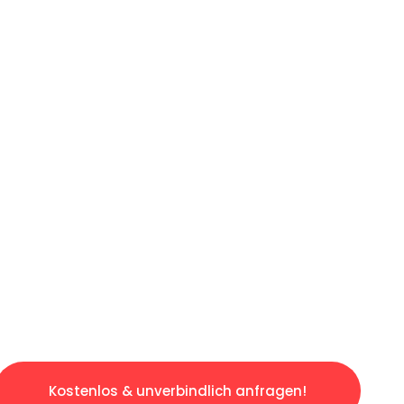
ICHES ANGEBOT IN
UNTER 60 S
osen & sorgenfreien Umzug in Bielefeld: Erle
taltet. Lassen Sie uns den schweren Teil übe
tspannten und kostengünstigen Servive!
Kostenlos & unverbindlich anfragen!