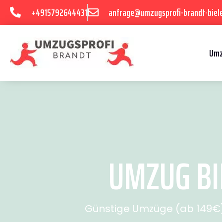
+4915792644431
anfrage@umzugsprofi-brandt-biele
Umz
UMZUG BIE
Günstige Umzüge (ab 149€) 