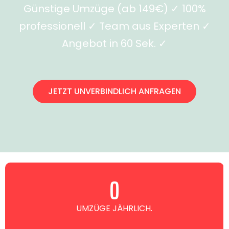
Günstige Umzüge (ab 149€) ✓ 100%
professionell ✓ Team aus Experten ✓
Angebot in 60 Sek. ✓
JETZT UNVERBINDLICH ANFRAGEN
0
UMZÜGE JÄHRLICH.