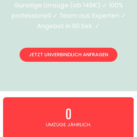
Günstige Umzüge (ab 149€) ✓ 100%
professionell ✓ Team aus Experten ✓
Angebot in 60 Sek. ✓
JETZT UNVERBINDLICH ANFRAGEN
0
UMZÜGE JÄHRLICH.