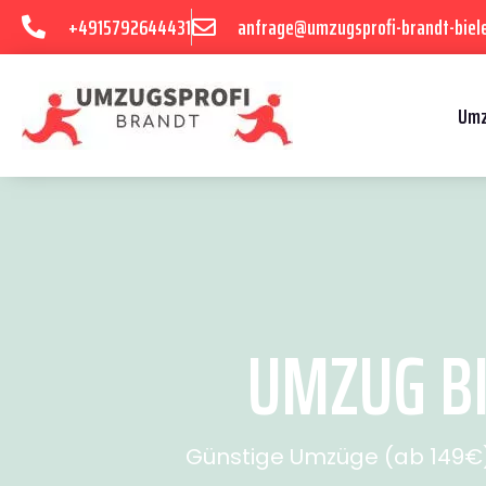
+4915792644431
anfrage@umzugsprofi-brandt-biele
Umz
UMZUG BI
Günstige Umzüge (ab 149€) 