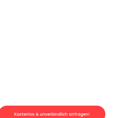
ICHES ANGEBOT IN
UNTER 60 S
osen & sorgenfreien Umzug in Bielefeld: Erle
taltet. Lassen Sie uns den schweren Teil übe
tspannten und kostengünstigen Servive!
Kostenlos & unverbindlich anfragen!