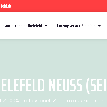
feld.de
ugsunternehmen Bielefeld
Umzugsservice Bielefeld
ELEFELD NEUSS (SEI
✓ 100% professionell ✓ Team aus Experten ✓