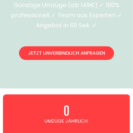
Günstige Umzüge (ab 149€) ✓ 100%
professionell ✓ Team aus Experten ✓
Angebot in 60 Sek. ✓
JETZT UNVERBINDLICH ANFRAGEN
0
UMZÜGE JÄHRLICH.