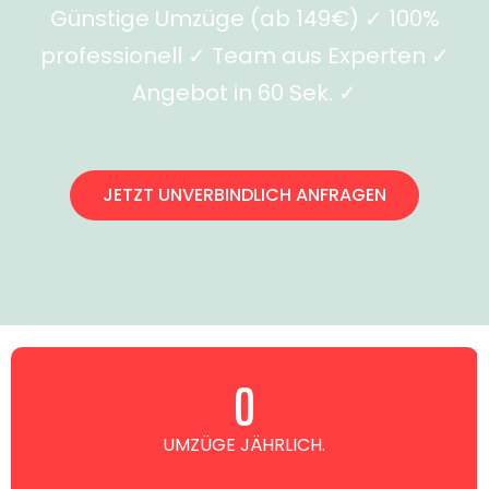
Günstige Umzüge (ab 149€) ✓ 100%
professionell ✓ Team aus Experten ✓
Angebot in 60 Sek. ✓
JETZT UNVERBINDLICH ANFRAGEN
0
UMZÜGE JÄHRLICH.