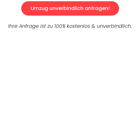
Umzug unverbindlich anfragen!
Ihre Anfrage ist zu 100% kostenlos & unverbindlich.
UNVERBINDLICHES ANGEBOT IN
UNTER 60 SEKUNDEN
:
Machen Sie sich bereit für einen
reibungslosen & sorgenfreien Umzug in
Bielefeld: Erleben Sie, wie unser Expertenteam
Ihren Umzug schnell, sicher und effizient
gestaltet. Lassen Sie uns den schweren Teil