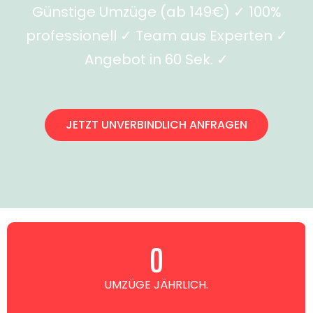
Günstige Umzüge (ab 149€) ✓ 100%
professionell ✓ Team aus Experten ✓
Angebot in 60 Sek. ✓
JETZT UNVERBINDLICH ANFRAGEN
0
UMZÜGE JÄHRLICH.