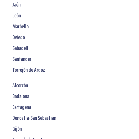
Jaén
León
Marbella
Oviedo
Sabadell
Santander
Torrejón de Ardoz
Alcorcón
Badalona
Cartagena
Donostia-San Sebastian
Gijón