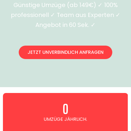
Günstige Umzüge (ab 149€) ✓ 100%
professionell ✓ Team aus Experten ✓
Angebot in 60 Sek. ✓
JETZT UNVERBINDLICH ANFRAGEN
0
UMZÜGE JÄHRLICH.