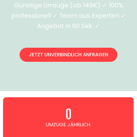
Günstige Umzüge (ab 149€) ✓ 100%
professionell ✓ Team aus Experten ✓
Angebot in 60 Sek. ✓
JETZT UNVERBINDLICH ANFRAGEN
0
UMZÜGE JÄHRLICH.