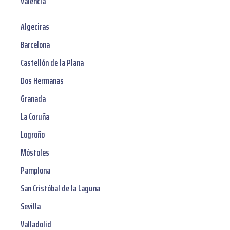
Valencia
Algeciras
Barcelona
Castellón de la Plana
Dos Hermanas
Granada
La Coruña
Logroño
Móstoles
Pamplona
San Cristóbal de la Laguna
Sevilla
Valladolid