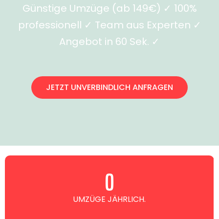
Günstige Umzüge (ab 149€) ✓ 100%
professionell ✓ Team aus Experten ✓
Angebot in 60 Sek. ✓
JETZT UNVERBINDLICH ANFRAGEN
0
UMZÜGE JÄHRLICH.