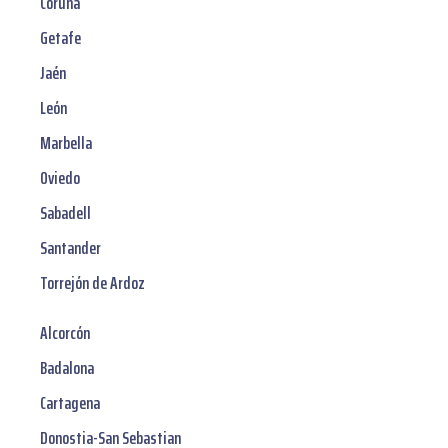
Coruña
Getafe
Jaén
León
Marbella
Oviedo
Sabadell
Santander
Torrejón de Ardoz
Alcorcón
Badalona
Cartagena
Donostia-San Sebastian