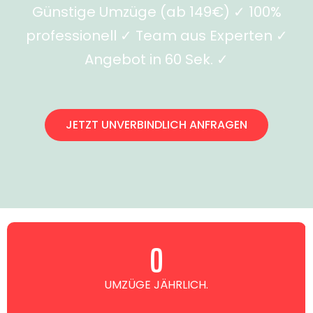
Günstige Umzüge (ab 149€) ✓ 100%
professionell ✓ Team aus Experten ✓
Angebot in 60 Sek. ✓
JETZT UNVERBINDLICH ANFRAGEN
0
UMZÜGE JÄHRLICH.