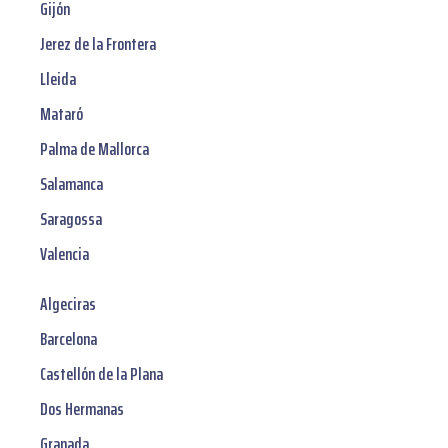
Gijón
Jerez de la Frontera
Lleida
Mataró
Palma de Mallorca
Salamanca
Saragossa
Valencia
Algeciras
Barcelona
Castellón de la Plana
Dos Hermanas
Granada