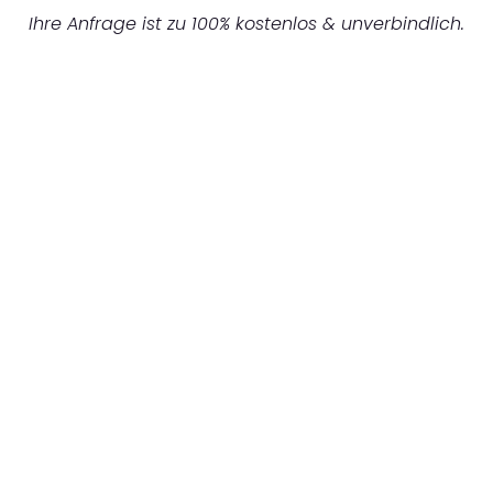
Ihre Anfrage ist zu 100% kostenlos & unverbindlich.
UNVERBINDLICHES ANGEBOT IN
UNTER 60 SEKUNDEN
:
Machen Sie sich bereit für einen
reibungslosen & sorgenfreien Umzug in
Bielefeld: Erleben Sie, wie unser Expertenteam
Ihren Umzug schnell, sicher und effizient
gestaltet. Lassen Sie uns den schweren Teil
übernehmen & freuen Sie sich auf einen
entspannten und kostengünstigen Servive!