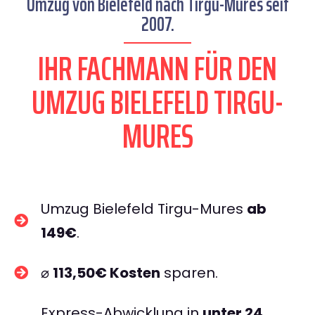
Umzug von Bielefeld nach Tirgu-Mures seit
2007.
IHR FACHMANN FÜR DEN
UMZUG BIELEFELD TIRGU-
MURES
Umzug Bielefeld Tirgu-Mures
ab
149€
.
⌀
113,50€ Kosten
sparen.
Express-Abwicklung in
unter 24