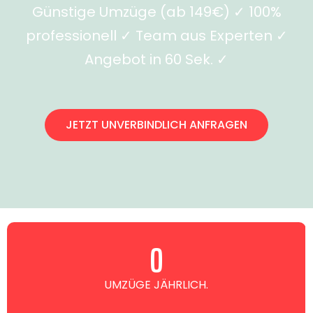
Günstige Umzüge (ab 149€) ✓ 100%
professionell ✓ Team aus Experten ✓
Angebot in 60 Sek. ✓
JETZT UNVERBINDLICH ANFRAGEN
0
UMZÜGE JÄHRLICH.