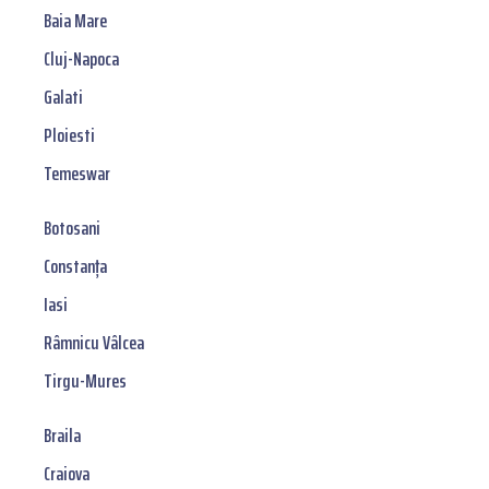
Baia Mare
Cluj-Napoca
Galati
Ploiesti
Temeswar
Botosani
Constanța
Iasi
Râmnicu Vâlcea
Tirgu-Mures
Braila
Craiova