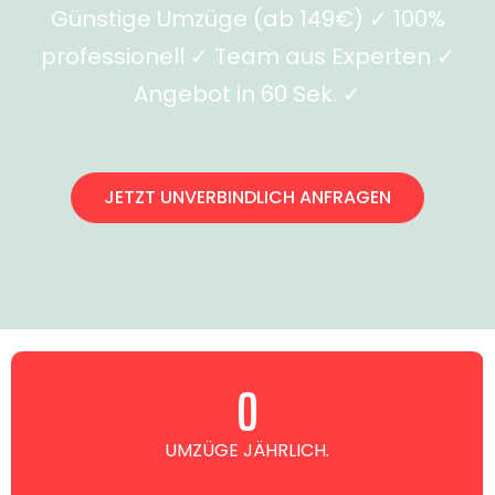
Günstige Umzüge (ab 149€) ✓ 100%
professionell ✓ Team aus Experten ✓
Angebot in 60 Sek. ✓
JETZT UNVERBINDLICH ANFRAGEN
0
UMZÜGE JÄHRLICH.