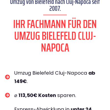
Umzug von Bielefeld nach Cluj-Napoca seit
2007.
IHR FACHMANN FÜR DEN
UMZUG BIELEFELD CLUJ-
NAPOCA
Umzug Bielefeld Cluj-Napoca
ab
149€
.
⌀
113,50€ Kosten
sparen.
Express-Abwicklung in
unter 24