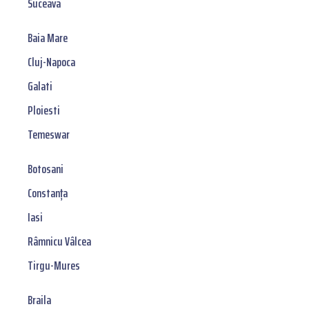
Suceava
Baia Mare
Cluj-Napoca
Galati
Ploiesti
Temeswar
Botosani
Constanța
Iasi
Râmnicu Vâlcea
Tirgu-Mures
Braila