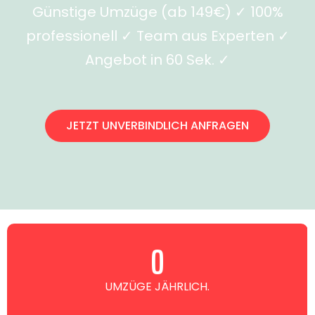
Günstige Umzüge (ab 149€) ✓ 100%
professionell ✓ Team aus Experten ✓
Angebot in 60 Sek. ✓
JETZT UNVERBINDLICH ANFRAGEN
0
UMZÜGE JÄHRLICH.