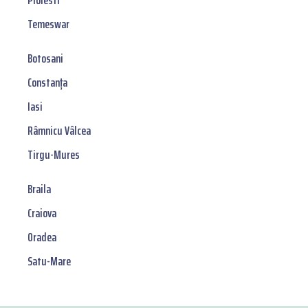
Ploiesti
Temeswar
Botosani
Constanța
Iasi
Râmnicu Vâlcea
Tirgu-Mures
Braila
Craiova
Oradea
Satu-Mare