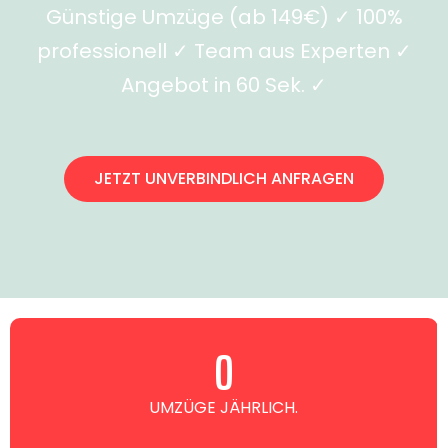
Günstige Umzüge (ab 149€) ✓ 100%
professionell ✓ Team aus Experten ✓
Angebot in 60 Sek. ✓
JETZT UNVERBINDLICH ANFRAGEN
0
UMZÜGE JÄHRLICH.