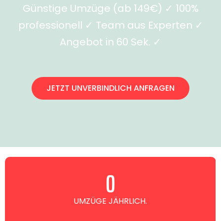
Günstige Umzüge (ab 149€) ✓ 100%
professionell ✓ Team aus Experten ✓
Angebot in 60 Sek. ✓
JETZT UNVERBINDLICH ANFRAGEN
0
UMZÜGE JÄHRLICH.