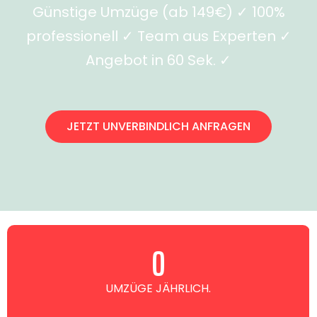
Günstige Umzüge (ab 149€) ✓ 100%
professionell ✓ Team aus Experten ✓
Angebot in 60 Sek. ✓
JETZT UNVERBINDLICH ANFRAGEN
0
UMZÜGE JÄHRLICH.