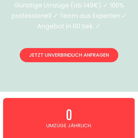
Günstige Umzüge (ab 149€) ✓ 100%
professionell ✓ Team aus Experten ✓
Angebot in 60 Sek. ✓
JETZT UNVERBINDLICH ANFRAGEN
0
UMZÜGE JÄHRLICH.