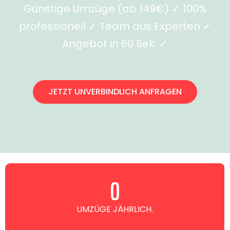
Günstige Umzüge (ab 149€) ✓ 100%
professionell ✓ Team aus Experten ✓
Angebot in 60 Sek. ✓
JETZT UNVERBINDLICH ANFRAGEN
0
UMZÜGE JÄHRLICH.