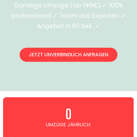
Günstige Umzüge (ab 149€) ✓ 100%
professionell ✓ Team aus Experten ✓
Angebot in 60 Sek. ✓
JETZT UNVERBINDLICH ANFRAGEN
0
UMZÜGE JÄHRLICH.