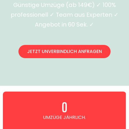
Günstige Umzüge (ab 149€) ✓ 100%
professionell ✓ Team aus Experten ✓
Angebot in 60 Sek. ✓
JETZT UNVERBINDLICH ANFRAGEN
0
UMZÜGE JÄHRLICH.