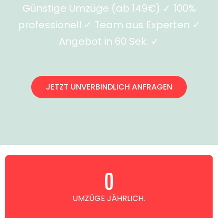
Günstige Umzüge (ab 149€) ✓ 100%
professionell ✓ Team aus Experten ✓
Angebot in 60 Sek. ✓
JETZT UNVERBINDLICH ANFRAGEN
0
UMZÜGE JÄHRLICH.