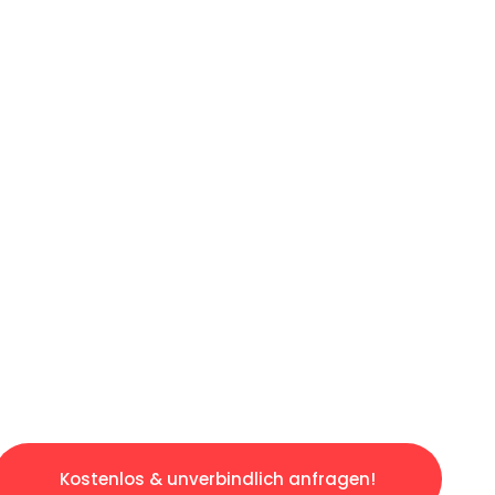
ICHES ANGEBOT IN
UNTER 60 S
osen & sorgenfreien Umzug in Bielefeld: Erle
taltet. Lassen Sie uns den schweren Teil übe
tspannten und kostengünstigen Servive!
Kostenlos & unverbindlich anfragen!