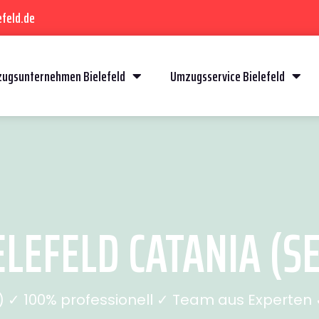
feld.de
ugsunternehmen Bielefeld
Umzugsservice Bielefeld
LEFELD CATANIA (SE
✓ 100% professionell ✓ Team aus Experten ✓