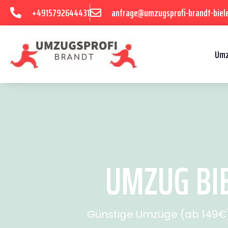
+4915792644431
anfrage@umzugsprofi-brandt-biele
Umz
UMZUG BIE
Günstige Umzüge (ab 149€) 