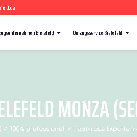
feld.de
ugsunternehmen Bielefeld
Umzugsservice Bielefeld
ELEFELD MONZA (SEI
✓ 100% professionell ✓ Team aus Experten ✓