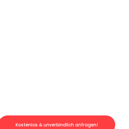
ICHES ANGEBOT IN
UNTER 60 S
osen & sorgenfreien Umzug in Bielefeld: Erle
taltet. Lassen Sie uns den schweren Teil übe
tspannten und kostengünstigen Servive!
Kostenlos & unverbindlich anfragen!