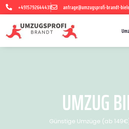
+4915792644431
anfrage@umzugsprofi-brandt-biele
Umz
UMZUG BI
Günstige Umzüge (ab 149€) 