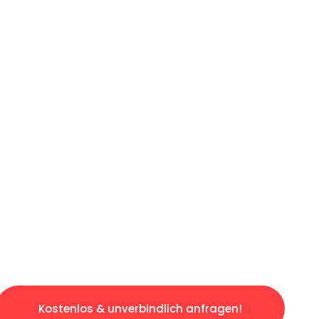
ICHES ANGEBOT IN
UNTER 60 S
osen & sorgenfreien Umzug in Bielefeld: Erle
taltet. Lassen Sie uns den schweren Teil übe
tspannten und kostengünstigen Servive!
Kostenlos & unverbindlich anfragen!