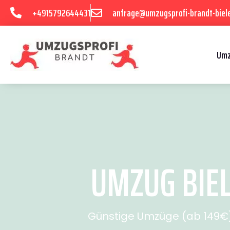
+4915792644431
anfrage@umzugsprofi-brandt-biele
Umz
UMZUG BIELE
Günstige Umzüge (ab 149€) 