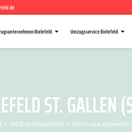
feld.de
ugsunternehmen Bielefeld
Umzugsservice Bielefeld
FELD ST. GALLEN (S
✓ 100% professionell ✓ Team aus Experten ✓