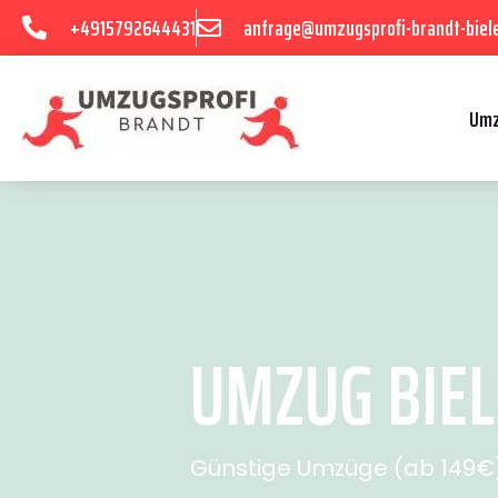
+4915792644431
anfrage@umzugsprofi-brandt-biele
Umz
UMZUG BIEL
Günstige Umzüge (ab 149€) 