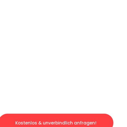
ICHES ANGEBOT IN
UNTER 60 S
osen & sorgenfreien Umzug in Bielefeld: Erle
taltet. Lassen Sie uns den schweren Teil übe
tspannten und kostengünstigen Servive!
Kostenlos & unverbindlich anfragen!