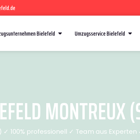
feld.de
ugsunternehmen Bielefeld
Umzugsservice Bielefeld
EFELD MONTREUX (S
✓ 100% professionell ✓ Team aus Experten ✓