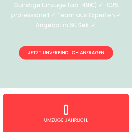
Günstige Umzüge (ab 149€) ✓ 100%
professionell ✓ Team aus Experten ✓
Angebot in 60 Sek. ✓
JETZT UNVERBINDLICH ANFRAGEN
0
UMZÜGE JÄHRLICH.