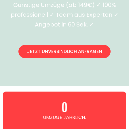
Günstige Umzüge (ab 149€) ✓ 100%
professionell ✓ Team aus Experten ✓
Angebot in 60 Sek. ✓
JETZT UNVERBINDLICH ANFRAGEN
0
UMZÜGE JÄHRLICH.