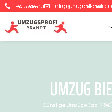
+4915792644431
anfrage@umzugsprofi-brandt-biele
Umz
UMZUG BIE
Günstige Umzüge (ab 149€) 