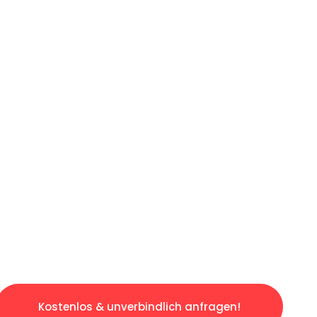
ICHES ANGEBOT IN
UNTER 60 S
osen & sorgenfreien Umzug in Bielefeld: Erle
taltet. Lassen Sie uns den schweren Teil übe
tspannten und kostengünstigen Servive!
Kostenlos & unverbindlich anfragen!