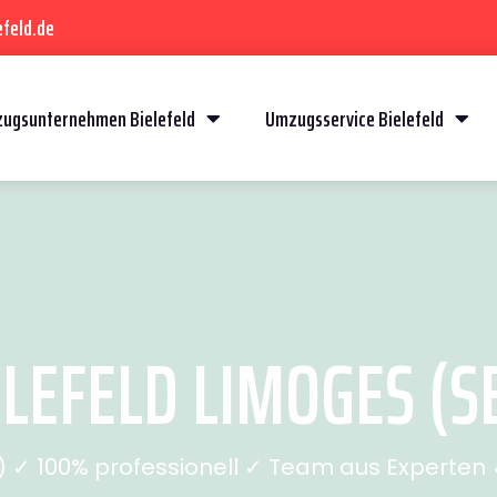
feld.de
ugsunternehmen Bielefeld
Umzugsservice Bielefeld
LEFELD LIMOGES (SE
✓ 100% professionell ✓ Team aus Experten ✓