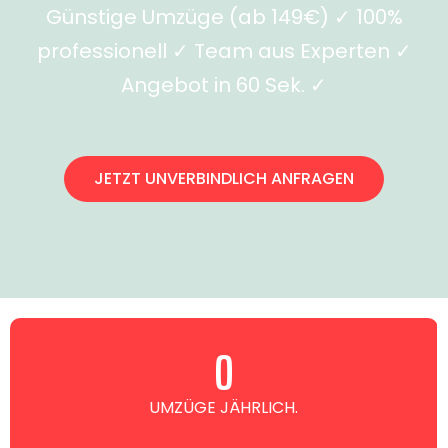
Günstige Umzüge (ab 149€) ✓ 100%
professionell ✓ Team aus Experten ✓
Angebot in 60 Sek. ✓
JETZT UNVERBINDLICH ANFRAGEN
0
UMZÜGE JÄHRLICH.