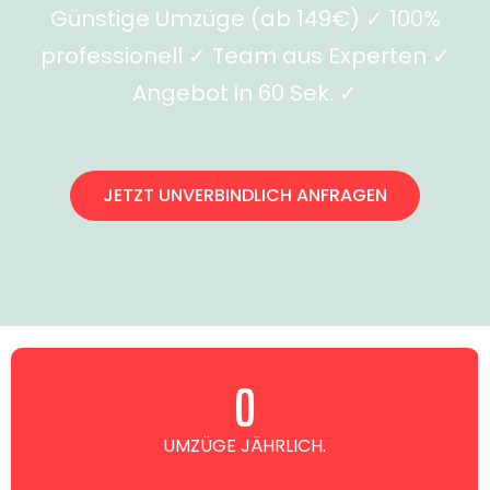
Günstige Umzüge (ab 149€) ✓ 100%
professionell ✓ Team aus Experten ✓
Angebot in 60 Sek. ✓
JETZT UNVERBINDLICH ANFRAGEN
0
UMZÜGE JÄHRLICH.