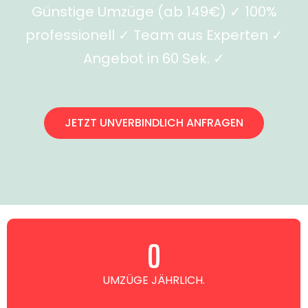
Günstige Umzüge (ab 149€) ✓ 100%
professionell ✓ Team aus Experten ✓
Angebot in 60 Sek. ✓
JETZT UNVERBINDLICH ANFRAGEN
0
UMZÜGE JÄHRLICH.