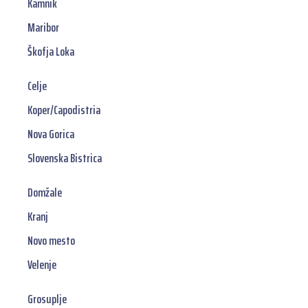
Kamnik
Maribor
Škofja Loka
Celje
Koper/Capodistria
Nova Gorica
Slovenska Bistrica
Domžale
Kranj
Novo mesto
Velenje
Grosuplje