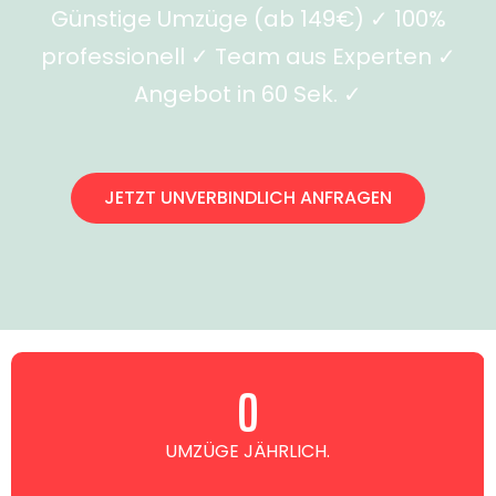
Günstige Umzüge (ab 149€) ✓ 100%
professionell ✓ Team aus Experten ✓
Angebot in 60 Sek. ✓
JETZT UNVERBINDLICH ANFRAGEN
0
UMZÜGE JÄHRLICH.