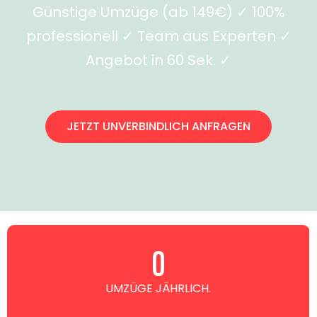
Günstige Umzüge (ab 149€) ✓ 100%
professionell ✓ Team aus Experten ✓
Angebot in 60 Sek. ✓
JETZT UNVERBINDLICH ANFRAGEN
0
UMZÜGE JÄHRLICH.