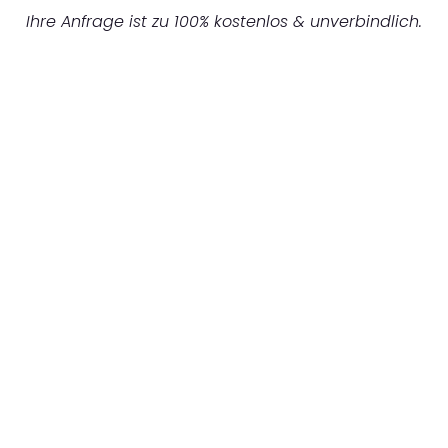
Ihre Anfrage ist zu 100% kostenlos & unverbindlich.
UNVERBINDLICHES ANGEBOT IN
UNTER 60 SEKUNDEN
:
Machen Sie sich bereit für einen
reibungslosen & sorgenfreien Umzug in
Bielefeld: Erleben Sie, wie unser Expertenteam
Ihren Umzug schnell, sicher und effizient
gestaltet. Lassen Sie uns den schweren Teil
übernehmen & freuen Sie sich auf einen
entspannten und kostengünstigen Servive!